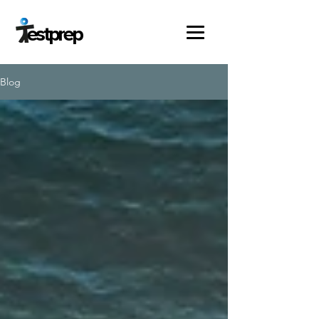
estprep
Blog