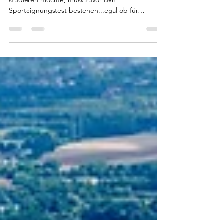
der Uni Paderborn:
Sporteignungstest 2026
Wer an der Uni Padeborn Sport (Bachelor)
studieren möchte, muss zuvor den
Sporteignungstest bestehen...egal ob für
Grundschulen, Haupt-, Real-, Sekundar- und
Gesamtschulen, Gymnasien und Gesamtschulen,
Berufskollegs oder für Sonderpädagogische
Förderung. Damit du weißt, was dich erwartet,
haben wir die wichtigsten Infos zum Ablauf,
Anmeldung und wie du Unterstützung von
anderen Sportstudenten beim Training
bekommst, für dich zusammengefasst. 📋 Aufbau
& Anforderungen: Sporte