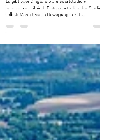
den Sommer ist
Es gibt zwei Dinge, die am Sportstudium
besonders geil sind. Erstens natürlich das Studium
selbst: Man ist viel in Bewegung, lernt
sportbegeisterte Menschen kennen und hat oft
das Gefühl, dass man nicht einfach nur
irgendeinen Studiengang gewählt hat. Zweitens
hat man während des Studiums meistens noch
genug Zeit, um mit genau diesen Leuten richtig
viel zu erleben. Für mich gehören Surftrips mit
meinen Freunden aus der Uni zu den besten
Erlebnissen meiner Studienzeit. Gemeins