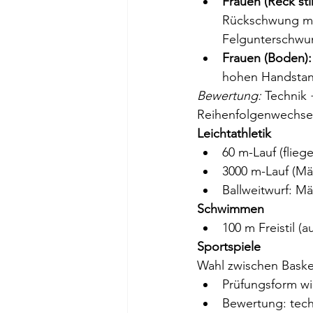
Frauen (Reck sti
Rückschwung mit
Felgunterschwu
Frauen (Boden):
hohen Handstand
Bewertung:
 Technik 
Reihenfolgenwechsel
Leichtathletik
60 m-Lauf (flieg
3000 m-Lauf (Mä
Ballweitwurf: Mä
Schwimmen
100 m Freistil (
Sportspiele
Wahl zwischen Basket
Prüfungsform wi
Bewertung: techn