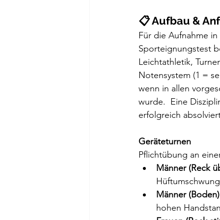
📋 Aufbau & An
Für die Aufnahme in
Sporteignungstest b
Leichtathletik, Turn
Notensystem (1 = seh
wenn in allen vorges
wurde.  Eine Diszipl
erfolgreich absolviert
Geräteturnen
Pflichtübung an ein
Männer (Reck ü
Hüftumschwung v
Männer (Boden)
hohen Handstand