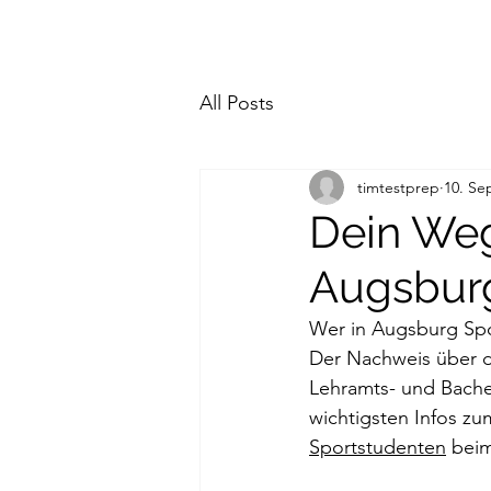
All Posts
timtestprep
10. Se
Dein Weg
Augsburg
Wer in Augsburg Spo
Der Nachweis über di
Lehramts- und Bachel
wichtigsten Infos z
Sportstudenten
 bei