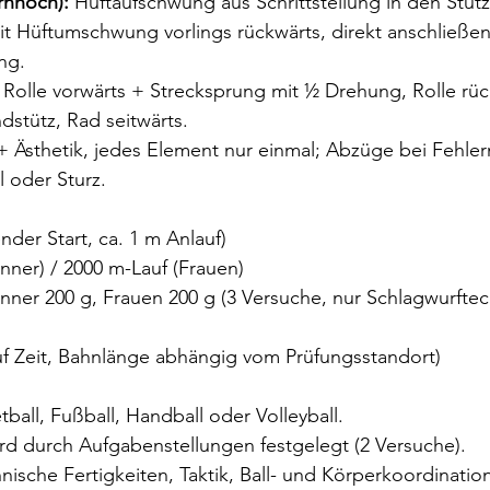
rnhoch):
 Hüftaufschwung aus Schrittstellung in den Stüt
 Hüftumschwung vorlings rückwärts, direkt anschließen
ng.
 Rolle vorwärts + Strecksprung mit ½ Drehung, Rolle rüc
stütz, Rad seitwärts.
+ Ästhetik, jedes Element nur einmal; Abzüge bei Fehler
 oder Sturz.
ender Start, ca. 1 m Anlauf)
nner) / 2000 m-Lauf (Frauen)
nner 200 g, Frauen 200 g (3 Versuche, nur Schlagwurftec
auf Zeit, Bahnlänge abhängig vom Prüfungsstandort)
ball, Fußball, Handball oder Volleyball.
rd durch Aufgabenstellungen festgelegt (2 Versuche).
ische Fertigkeiten, Taktik, Ball- und Körperkoordinatio