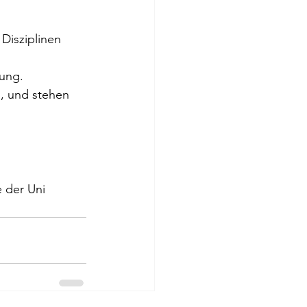
Disziplinen 
tung.
n, und stehen 
e der Uni 