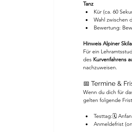
Tanz
Kür (ca. 60 Sek
Wahl zwischen d
Bewertung: Beweg
Hinweis Alpiner Skila
Für ein Lehramtsstud
des 
Kurvenfahrens au
nachzuweisen.
📅 Termine & Fri
Wenn du dich für da
gelten folgende Fris
Testtag:🗓️ Anfa
Anmeldefrist (o