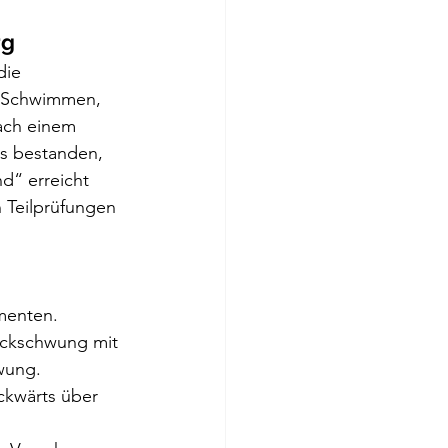
g 
die 
n Schwimmen, 
ach einem 
ls bestanden, 
d“ erreicht 
 Teilprüfungen 
menten.
ückschwung mit 
wung.
ckwärts über 