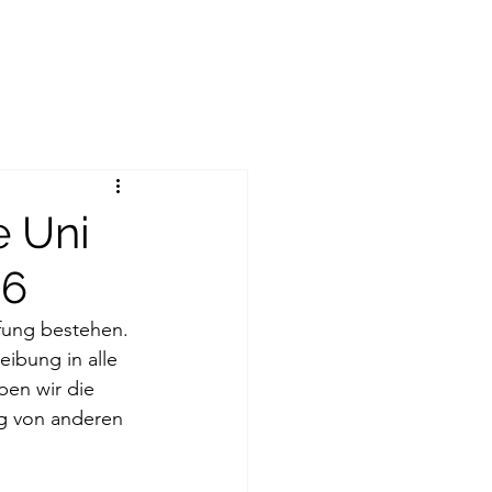
e Uni
26
fung bestehen. 
ibung in alle 
en wir die 
g von anderen 