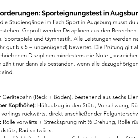
forderungen: Sporteignungstest in Augsbur
 die Studiengänge im Fach Sport in Augsburg musst du 
estehen. Geprüft werden Disziplinen aus den Bereiche
en, Sportspiele und Gymnastik. Alle Leistungen werden n
r gut bis 5 = ungenügend) bewertet. Die Prüfung gilt a
chriebenen Disziplinen mindestens die Note „ausreichen
in zählt nur dann als bestanden, wenn alle dazugehörigen
 sind.
er Gerätebahn (Reck + Boden), bestehend aus sechs Ele
ber Kopfhöhe):
 Hüftaufzug in den Stütz, Vorschwung, R
orlings rückwärts, direkt anschließender Felguntersch
:
 Rolle vorwärts + Strecksprung mit ½ Drehung, Rolle rü
stütz, Rad seitwärts.