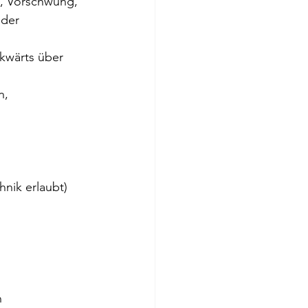
z, Vorschwung, 
der 
kwärts über 
n, 
hnik erlaubt)
n