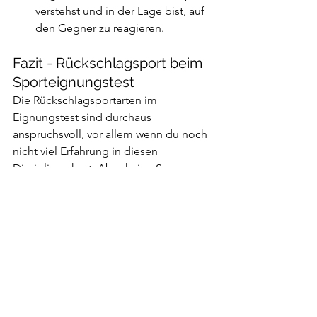
verstehst und in der Lage bist, auf 
den Gegner zu reagieren.
Fazit - Rückschlagsport beim 
Sporteignungstest
Die Rückschlagsportarten im 
Eignungstest sind durchaus 
anspruchsvoll, vor allem wenn du noch 
nicht viel Erfahrung in diesen 
Disziplinen hast. Aber keine Sorge – 
mit gezieltem Techniktraining und ein 
bisschen Praxis wirst du schnell 
Fortschritte machen. Konzentriere dich 
auf die Grundlagen und darauf, deine 
Bewegungen kontrolliert und sicher 
auszuführen. Die Prüfer möchten 
sehen, dass du die Sportart verstehst 
und sicher spielst, nicht, dass du ein 