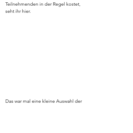
Teilnehmenden in der Regel kostet, 
seht ihr hier.
Das war mal eine kleine Auswahl der 
von uns erhobenen Ergebnisse. Hier 
findest du den gesamten Report zu der 
"Sporteignungstest Umfrage"
 mit allen 
weiteren Ergebnissen.