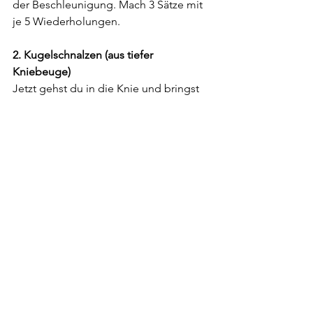
der Beschleunigung. Mach 3 Sätze mit 
je 5 Wiederholungen.
2. Kugelschnalzen (aus tiefer 
Kniebeuge)
Jetzt gehst du in die Knie und bringst 
mehr Power aus den Beinen ins Spiel. 
Aus der tiefen Kniebeuge stößt du die 
Kugel – so lernst du, wie wichtig die 
Beinmuskulatur beim Kugelstoßen ist. 
3 Sätze à 8 Wiederholungen mit 2 
Minuten Pause sind hier dein Ziel.
3. Kugelschnalzen (mit Counter 
Movement Jump)
Hier kommt der volle Körpereinsatz! 
Bei dieser Variante machst du zuerst 
einen kleinen Sprung (Counter 
Movement Jump) und nutzt dann die 