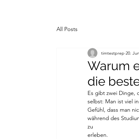
All Posts
timtestprep
20. Jun
Warum ei
die best
Es gibt zwei Dinge, 
selbst: Man ist viel
Gefühl, dass man ni
während des Studium
zu
erleben.