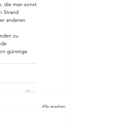
n, die man sonst
m Strand
der anderen
unden zu 
ode 
on günstige 
Alle ansehen