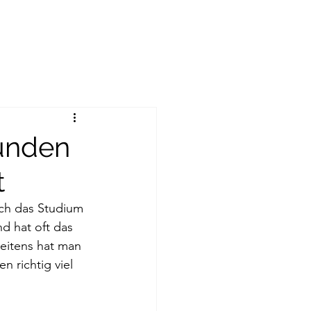
eunden
t
ich das Studium
d hat oft das
weitens hat man
 richtig viel 